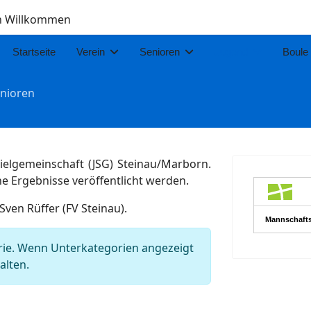
ch Willkommen
Startseite
Verein
Senioren
Jugend
Boule
unioren
ielgemeinschaft (JSG) Steinau/Marborn.
ine Ergebnisse veröffentlicht werden.
Sven Rüffer (FV Steinau).
orie. Wenn Unterkategorien angezeigt
alten.