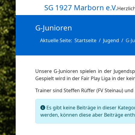
SG 1927 Marborn e.V.
Herzli
G-Junioren
Aktuelle Seite:
Startseite
Jugend
G-J
Unsere G-Junioren spielen in der Jugendsp
Gespielt wird in der Fair Play Liga in der ke
Trainer sind Steffen Rüffer (FV Steinau) und 
Information
Es gibt keine Beiträge in dieser Kateg
werden, können diese aber Beiträge enth