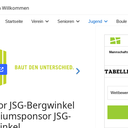
ch Willkommen
Startseite
Verein
Senioren
Jugend
Boule
Link
or JSG-Bergwinkel
miumsponsor JSG-
inkel