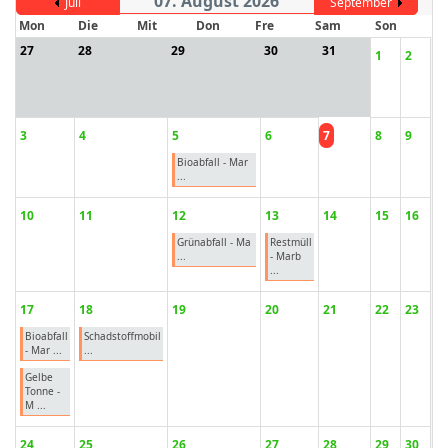
07. August 2026
Juli
September
Mon
Die
Mit
Don
Fre
Sam
Son
27
28
29
30
31
1
2
ort anzeigen
3
4
5
6
7
8
9
Bioabfall - Mar
...
10
11
12
13
14
15
16
Grünabfall - Ma
Restmüll
...
- Marb
...
17
18
19
20
21
22
23
Bioabfall
Schadstoffmobil
- Mar ...
...
Gelbe
Tonne -
M ...
24
25
26
27
28
29
30