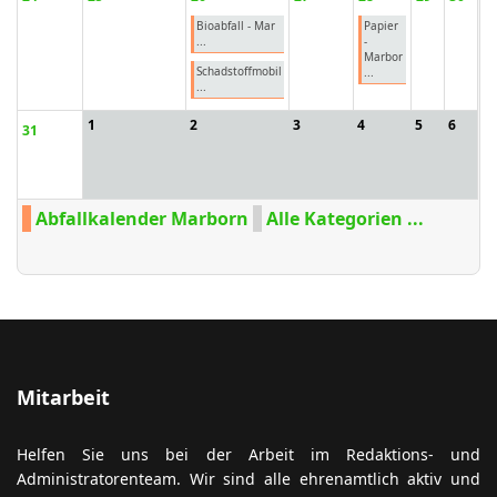
Bioabfall - Mar
Papier
...
-
Marbor
Schadstoffmobil
...
...
1
2
3
4
5
6
31
Abfallkalender Marborn
Alle Kategorien ...
Mitarbeit
Helfen Sie uns bei der Arbeit im Redaktions- und
Administratorenteam. Wir sind alle ehrenamtlich aktiv und