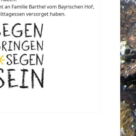
t an Familie Barthel vom Bayrischen Hof,
Mittagessen versorget haben.