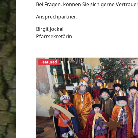
Bei Fragen, können Sie sich gerne Vertrau
Ansprechpartner:
ort anzeigen
Birgit Jöckel
Pfarrsekretärin
Featured