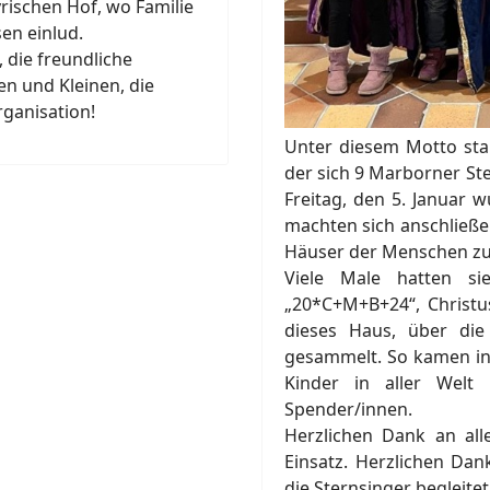
ischen Hof, wo Familie
sen einlud.
 die freundliche
n und Kleinen, die
rganisation!
Unter diesem Motto stan
der sich 9 Marborner Ste
Freitag, den 5. Januar 
machten sich anschließe
Häuser der Menschen zu
Viele Male hatten si
„20*C+M+B+24“, Christu
dieses Haus, über di
gesammelt. So kamen in 
Kinder in aller Welt
Spender/innen.
Herzlichen Dank an all
Einsatz. Herzlichen Dan
die Sternsinger begleite