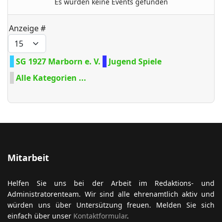
Es wurden keine Events gefunden
Limite der Paginierungsliste
Anzeige #
ort anzeigen
SG 1927 Marborn e. V.
Jugend Spiele
Alle Kategorien ...
Mitarbeit
Helfen Sie uns bei der Arbeit im Redaktions- und
Administratorenteam. Wir sind alle ehrenamtlich aktiv und
würden uns über Untersützung freuen. Melden Sie sich
einfach über unser
Kontaktformular
.