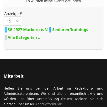
Es wurden keine Events gefunden
Limite der Paginierungsliste
Anzeige #
ort anzeigen
SG 1927 Marborn e. V.
Senioren Trainings
Alle Kategorien ...
Mitarbeit
Helfen Sie uns bei der Arbeit im Redaktions- und
Administratorenteam. Wir sind alle ehrenamtlich aktiv und
würden uns über Untersützung freuen. Melden Sie sich
einfach über unser
Kontaktformular
.