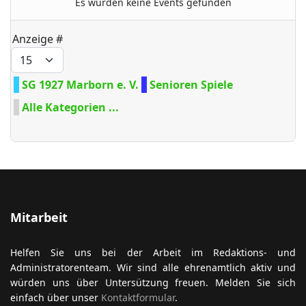
Es wurden keine Events gefunden
Limite der Paginierungsliste
Anzeige #
ort anzeigen
SG 1927 Marborn e. V.
Senioren Spiele
Alle Kategorien ...
Mitarbeit
Helfen Sie uns bei der Arbeit im Redaktions- und
Administratorenteam. Wir sind alle ehrenamtlich aktiv und
würden uns über Untersützung freuen. Melden Sie sich
einfach über unser
Kontaktformular
.