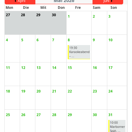
Mai 2026
April
Juni
Mon
Die
Mit
Don
Fre
Sam
Son
27
28
29
30
1
2
3
ort anzeigen
4
5
6
7
8
9
10
19:30
Karaokeabend
– ...
11
12
13
14
15
16
17
18
19
20
21
22
23
24
25
26
27
28
29
30
31
10:00
Marborner
Spät- ...