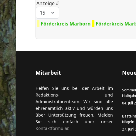
Anzeige #
Förderkreis Marborn
Förderkreis Marb
ort anzeigen
Mitarbeit
Neue
Helfen Sie uns bei der Arbeit im
Sommer
Redaktions- und
Halbjah
Administratorenteam. Wir sind alle
04. Juli
ehrenamtlich aktiv und würden uns
über Untersützung freuen. Melden
Basteln
Sie sich einfach über unser
Nägeln
Kontaktformular
.
27. Juni