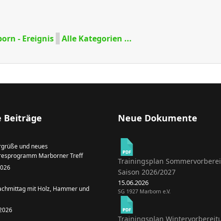
Limite der Paginierungsliste
orn - Ereignis
Alle Kategorien ...
 Beiträge
Neue Dokumente
grüße und neues
resprogramm Marborner Treff
Trainingsplan Sommervorbere
 2026
Saison 2026/2027
15.06.2026
achmittag mit Holz, Hammer und
SG 1927 Marborn e.V.
 2026
Trainingsplan Wintervorbereit