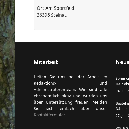
Ort
Am Sportfeld
36396 Steinau
ort anzeigen
Mitarbeit
Neue
Helfen Sie uns bei der Arbeit im
Sommer
Redaktions- und
Halbjah
Administratorenteam. Wir sind alle
04. Juli
ehrenamtlich aktiv und würden uns
über Untersützung freuen. Melden
Basteln
Sie sich einfach über unser
Nägeln
Kontaktformular
.
27. Juni
WALK & 