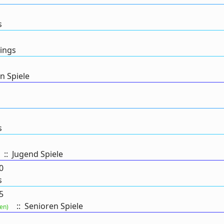
s
nings
n Spiele
s
:: Jugend Spiele
0
s
5
:: Senioren Spiele
en)