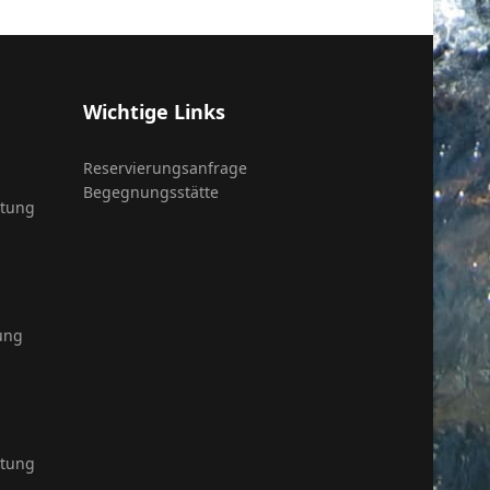
Wichtige Links
Reservierungsanfrage
Begegnungsstätte
itung
ung
itung