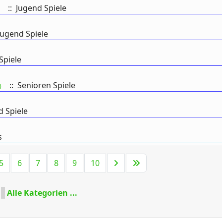
:: Jugend Spiele
Jugend Spiele
Spiele
:: Senioren Spiele
)
d Spiele
s
Limite der Paginierungsliste
5
6
7
8
9
10
Alle Kategorien ...