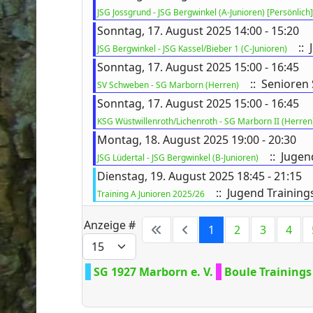
JSG Jossgrund - JSG Bergwinkel (A-Junioren) [Persönlich]
Sonntag, 17. August 2025 14:00 - 15:20
:: 
JSG Bergwinkel - JSG Kassel/Bieber 1 (C-Junioren)
Sonntag, 17. August 2025 15:00 - 16:45
:: Senioren 
SV Schweben - SG Marborn (Herren)
Sonntag, 17. August 2025 15:00 - 16:45
KSG Wüstwillenroth/Lichenroth - SG Marborn II (Herren
Montag, 18. August 2025 19:00 - 20:30
:: Jugen
JSG Lüdertal - JSG Bergwinkel (B-Junioren)
Dienstag, 19. August 2025 18:45 - 21:15
:: Jugend Training
Training A Junioren 2025/26
Anzeige #
1
2
3
4
SG 1927 Marborn e. V.
Boule Trainings