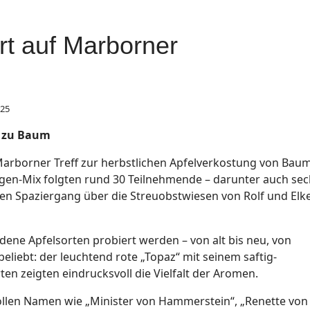
ert auf Marborner
025
m zu Baum
Marborner Treff zur herbstlichen Apfelverkostung von Bau
egen-Mix folgten rund 30 Teilnehmende – darunter auch se
len Spaziergang über die Streuobstwiesen von Rolf und Elk
ene Apfelsorten probiert werden – von alt bis neu, von
beliebt: der leuchtend rote „Topaz“ mit seinem saftig-
en zeigten eindrucksvoll die Vielfalt der Aromen.
vollen Namen wie „Minister von Hammerstein“, „Renette von