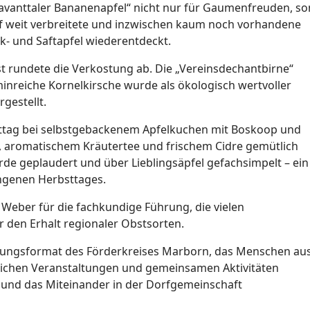
Lavanttaler Bananenapfel“ nicht nur für Gaumenfreuden, s
rf weit verbreitete und inzwischen kaum noch vorhandene
ck- und Saftapfel wiederentdeckt.
t rundete die Verkostung ab. Die „Vereinsdechantbirne“
minreiche Kornelkirsche wurde als ökologisch wertvoller
gestellt.
ttag bei selbstgebackenem Apfelkuchen mit Boskoop und
, aromatischem Kräutertee und frischem Cidre gemütlich
de geplaudert und über Lieblingsäpfel gefachsimpelt – ein
ngenen Herbsttages.
 Weber für die fachkundige Führung, die vielen
 den Erhalt regionaler Obstsorten.
gnungsformat des Förderkreises Marborn, das Menschen au
chen Veranstaltungen und gemeinsamen Aktivitäten
h und das Miteinander in der Dorfgemeinschaft