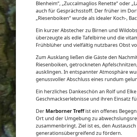
Blenheim“, „Zuccalmaglios Renette“ oder „
auch für Gesprächsstoff. Der früher im Do
„Riesenboiken“ wurde als idealer Koch-, Ba
Ein kurzer Abstecher zu Birnen und Wildobs
überzeugte als edle Tafelbirne und die vita
Frühblüher und vielfältig nutzbares Obst vor
Zum Ausklang ließen die Gäste den Nachmi
Riesenboiken, getrockneten Apfelschnitzen
ausklingen. In entspannter Atmosphäre wur
genussvoller Abschluss eines rundum gelu
Ein herzliches Dankeschön an Rolf und Elke
Geschmackserlebnisse und ihren Einsatz für
Der
Marborner Treff
ist ein offenes Bege
Ort und der Umgebung zu abwechslungsrei
zusammenbringt. Ziel ist es, den Austausc
generationsübergreifend zu fördern.