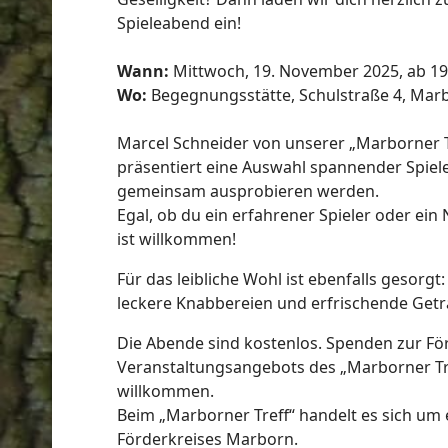
Spieleabend ein!
Wann:
Mittwoch, 19. November 2025, ab 19
ort anzeigen
Wo:
Begegnungsstätte, Schulstraße 4, Mar
Marcel Schneider von unserer „Marborner T
präsentiert eine Auswahl spannender Spiele
gemeinsam ausprobieren werden.
Egal, ob du ein erfahrener Spieler oder ein 
ist willkommen!
Für das leibliche Wohl ist ebenfalls gesorgt:
leckere Knabbereien und erfrischende Getr
Die Abende sind kostenlos. Spenden zur F
Veranstaltungsangebots des „Marborner Tre
willkommen.
Beim „Marborner Treff“ handelt es sich um 
Förderkreises Marborn.