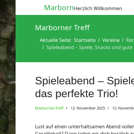
Marborn
Herzlich Willkommen
Marborner Treff
Aktuelle Seite:
Startseite
Vereine
För
Spieleabend – Spiele, Snacks und gute 
Spieleabend – Spiel
das perfekte Trio!
Marborner-Treff
12. November 2025
12. Novemb
Lust auf einen unterhaltsamen Abend voller
Geselligkeit? Dann laden wir dich herzlich