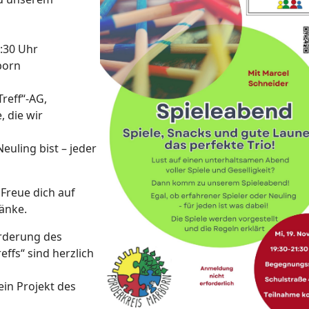
:30 Uhr
born
reff“-AG,
, die wir
Neuling bist – jeder
 Freue dich auf
änke.
örderung des
ffs“ sind herzlich
ein Projekt des