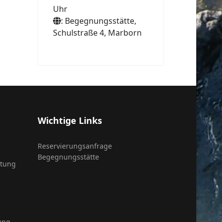
Uhr
: Begegnungsstätte,
Schulstraße 4, Marborn
Wichtige Links
Reservierungsanfrage
Begegnungsstätte
itung
ung