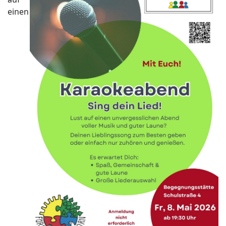
einen
ort anzeigen