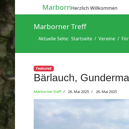
Marborn
Herzlich Willkommen
Marborner Treff
Aktuelle Seite:
Startseite
Vereine
För
Featured
Bärlauch, Gunderma
Marborner-Treff
26. Mai 2025
26. Mai 2025