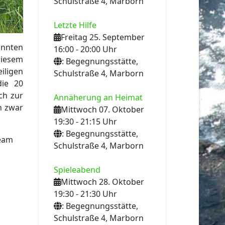
Schulstraße 4, Marborn
Letzte Hilfe
Freitag 25. September
onnten
16:00
- 20:00
Uhr
diesem
: Begegnungsstätte,
iligen
Schulstraße 4, Marborn
die 20
ch zur
Annäherung an Heimat
n zwar
Mittwoch 07. Oktober
19:30
- 21:15
Uhr
: Begegnungsstätte,
Team
Schulstraße 4, Marborn
Spieleabend
Mittwoch 28. Oktober
19:30
- 21:30
Uhr
: Begegnungsstätte,
Schulstraße 4, Marborn