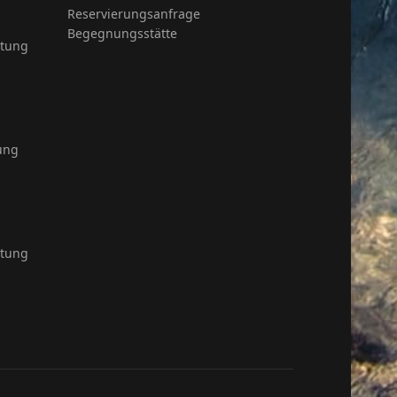
Reservierungsanfrage
Begegnungsstätte
itung
ung
itung