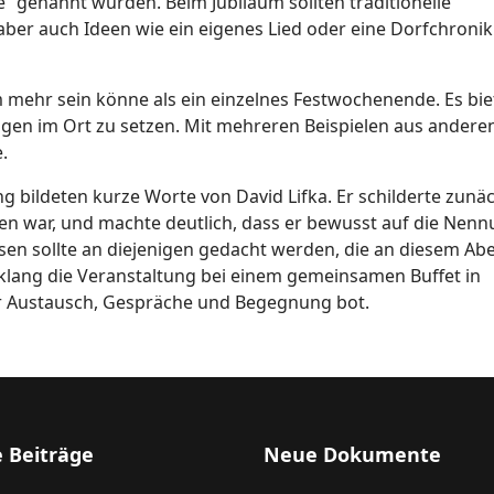
é“ genannt wurden. Beim Jubiläum sollten traditionelle
ber auch Ideen wie ein eigenes Lied oder eine Dorfchronik
m mehr sein könne als ein einzelnes Festwochenende. Es bie
ngen im Ort zu setzen. Mit mehreren Beispielen aus andere
.
g bildeten kurze Worte von David Lifka. Er schilderte zunäc
n war, und machte deutlich, dass er bewusst auf die Nen
ssen sollte an diejenigen gedacht werden, die an diesem Ab
 klang die Veranstaltung bei einem gemeinsamen Buffet in
r Austausch, Gespräche und Begegnung bot.
 Beiträge
Neue Dokumente