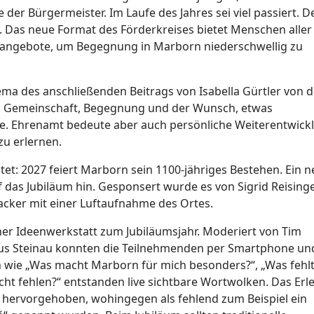
 der Bürgermeister. Im Laufe des Jahres sei viel passiert. D
. Das neue Format des Förderkreises bietet Menschen aller
sangebote, um Begegnung in Marborn niederschwellig zu
a des anschließenden Beitrags von Isabella Gürtler von d
s. Gemeinschaft, Begegnung und der Wunsch, etwas
. Ehrenamt bedeute aber auch persönliche Weiterentwick
zu erlernen.
tet: 2027 feiert Marborn sein 1100-jähriges Bestehen. Ein n
f das Jubiläum hin. Gesponsert wurde es von Sigrid Reisinge
acker mit einer Luftaufnahme des Ortes.
ner Ideenwerkstatt zum Jubiläumsjahr. Moderiert von Tim
us Steinau konnten die Teilnehmenden per Smartphone un
 wie „Was macht Marborn für mich besonders?“, „Was fehlt
ht fehlen?“ entstanden live sichtbare Wortwolken. Das Erl
 hervorgehoben, wohingegen als fehlend zum Beispiel ein