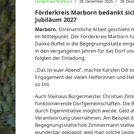
Förderkreis Marborn
28. Dezember 2025
28. Dez
Förderkreis Marborn bedankt sich
Jubiläum 2027
Marborn.
Ehrenamtliche Arbeit geschieht m
im Mittelpunkt. Der Förderkreis Marborn 
Danke-Buffet in die Begegnungsstätte eing
in den vergangenen Jahren für das Dorf und
folgten der Einladung.
„Das ist euer Abend“, machte Karsten Dill 
Engagement der vielen Helferinnen und Helf
so Dill.
Auch Steinaus Bürgermeister Christian Zi
funktionierende Dorfgemeinschaften. Die Be
durch Eigeninitiative möglich werde. Geld a
Verantwortung übernähmen. Am Beispiel d
Begegnungsstätte hob Zimmermann stellver
wunderbar geklappt, weil man solche Leute w