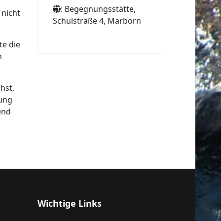
: Begegnungsstätte,
 nicht
Schulstraße 4, Marborn
te die
n
hst,
nung
end
Wichtige Links