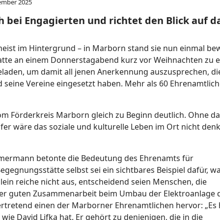
ember 2025
 bei Engagierten und richtet den Blick auf d
eist im Hintergrund – in Marborn stand sie nun einmal be
hatte an einem Donnerstagabend kurz vor Weihnachten zu 
eladen, um damit all jenen Anerkennung auszusprechen, die
 seine Vereine eingesetzt haben. Mehr als 60 Ehrenamtlic
vom Förderkreis Marborn gleich zu Beginn deutlich. Ohne d
er wäre das soziale und kulturelle Leben im Ort nicht denk
mmermann betonte die Bedeutung des Ehrenamts für
gegnungsstätte selbst sei ein sichtbares Beispiel dafür, w
llein reiche nicht aus, entscheidend seien Menschen, die
er guten Zusammenarbeit beim Umbau der Elektroanlage 
tretend einen der Marborner Ehrenamtlichen hervor: „Es 
ie David Lifka hat. Er gehört zu denjenigen, die in die