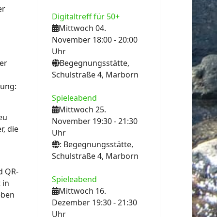
er
Digitaltreff für 50+
Mittwoch 04.
November 18:00
- 20:00
Uhr
Begegnungsstätte,
er
Schulstraße 4, Marborn
lung:
Spieleabend
Mittwoch 25.
eu
November 19:30
- 21:30
r, die
Uhr
: Begegnungsstätte,
Schulstraße 4, Marborn
d QR-
Spieleabend
 in
Mittwoch 16.
eben
Dezember 19:30
- 21:30
Uhr