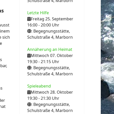
Schulstraße 4, Marborn
as
Letzte Hilfe
Freitag 25. September
16:00
- 20:00
Uhr
wusst
: Begegnungsstätte,
einem
Schulstraße 4, Marborn
 sich
he
Annäherung an Heimat
Mittwoch 07. Oktober
as
19:30
- 21:15
Uhr
bar,
: Begegnungsstätte,
Schulstraße 4, Marborn
Spieleabend
as
Mittwoch 28. Oktober
19:30
- 21:30
Uhr
der
: Begegnungsstätte,
hat
Schulstraße 4, Marborn