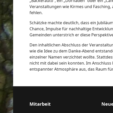
„Bäckerauto“, ein „Dorfladen“ oder ein „Caf
Veranstaltungen wie Kirmes und Fasching, a
fehlen.
Schätzke machte deutlich, dass ein Jubiläu
Chance, Impulse für nachhaltige Entwicklu
Gemeinden unterstrich er diese Perspektive
Den inhaltlichen Abschluss der Veranstaltun
wie die Idee zu dem Danke-Abend entstande
einzelner Namen verzichtet wollte. Stattde
nicht mit dabei sein konnten. Im Anschluss
entspannter Atmosphäre aus, das Raum fü
Mitarbeit
Neue