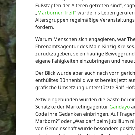
Fußstapfen der Älteren getreten sind“, sagte
„
Marborner Treff
“ wurde ins Leben gerufen
Altersgruppen regelmäßige Veranstaltung
fördern.
Warum Menschen sich engagieren, war Them
Ehrenamtsagentur des Main-Kinzig-Kreise
zurückzugeben, seien häufige Beweggründe
eigene Fähigkeiten einzubringen und neue 
Der Blick wurde aber auch nach vorn gerich
enthülltes Bühnenbild weist bereits jetzt au
grafische Umsetzung unterstützte Ralf Hof
Aktiv eingebunden wurden die Gäste bei ei
Schätzke der Marketingagentur
Gandayo
a
Code ihre Gedanken einbringen. Auf Fragen
Marborn?“ oder „Was darf beim Jubiläum nic
von Gemeinschaft wurde besonders positiv