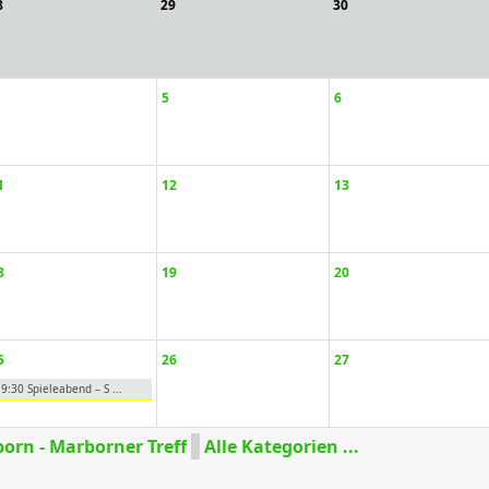
8
29
30
5
6
1
12
13
8
19
20
5
26
27
9:30 Spieleabend – S ...
orn - Marborner Treff
Alle Kategorien ...