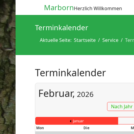
Marborn
Herzlich Willkommen
Terminkalender
Aktuelle Seite:
Startseite
Service
Ter
Terminkalender
Februar,
2026
Nach Jahr
Januar
Mon
Die
M