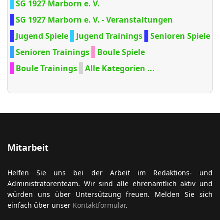
SG 1927 Marborn e. V.
SG 1927 Marborn e. V. - Veranstaltungen
Jugend Spiele
Jugend Trainings
Senioren Spiele
Senioren Trainings
Boule Spiele
Boule Trainings
Alle Kategorien ...
Mitarbeit
Helfen Sie uns bei der Arbeit im Redaktions- und
Administratorenteam. Wir sind alle ehrenamtlich aktiv und
würden uns über Untersützung freuen. Melden Sie sich
einfach über unser
Kontaktformular
.