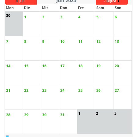
Juli 2025
Juni
August
Mon
Die
Mit
Don
Fre
Sam
Son
30
1
2
3
4
5
6
ort anzeigen
7
8
9
10
11
12
13
14
15
16
17
18
19
20
21
22
23
24
25
26
27
1
2
3
28
29
30
31