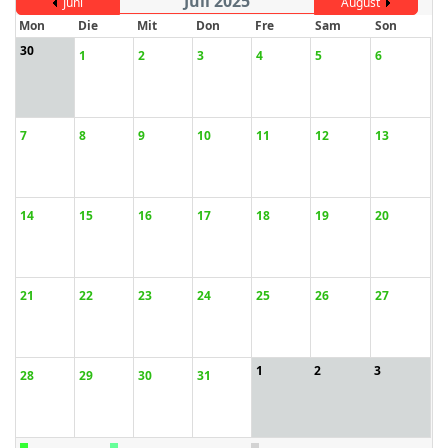
Juli 2025
Juni
August
Mon
Die
Mit
Don
Fre
Sam
Son
30
1
2
3
4
5
6
ort anzeigen
7
8
9
10
11
12
13
14
15
16
17
18
19
20
21
22
23
24
25
26
27
1
2
3
28
29
30
31