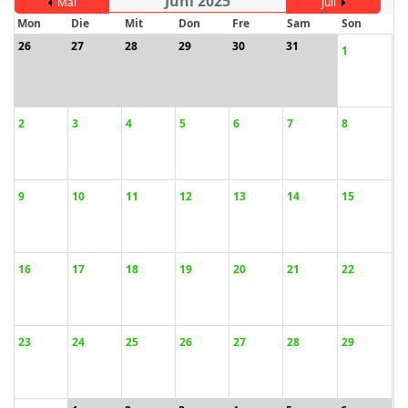
Juni 2025
Mai
Juli
Mon
Die
Mit
Don
Fre
Sam
Son
26
27
28
29
30
31
1
ort anzeigen
2
3
4
5
6
7
8
9
10
11
12
13
14
15
16
17
18
19
20
21
22
23
24
25
26
27
28
29