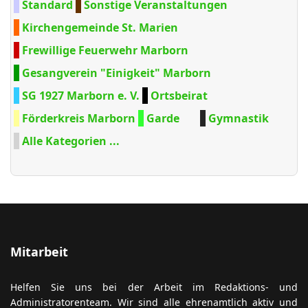
Standard
Sonstige Veranstaltungen
Kirchengemeinde St. Marien
Frewillige Feuerwehr Marborn
Gesangverein "Einigkeit" Marborn
SG 1927 Marborn e. V.
Ortsbeirat
Förderkreis Marborn
Garde
Gymnastik
Alle Kategorien ...
Mitarbeit
Helfen Sie uns bei der Arbeit im Redaktions- und
Administratorenteam. Wir sind alle ehrenamtlich aktiv und