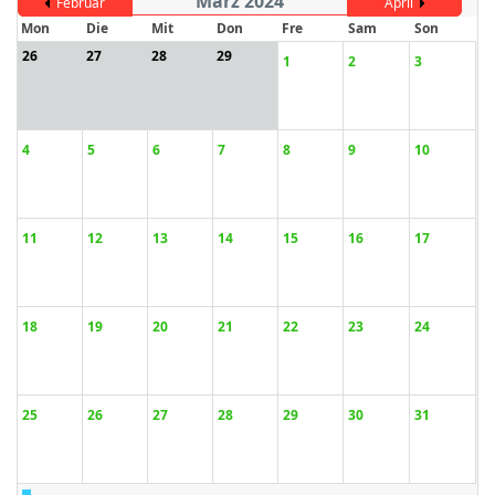
März 2024
Februar
April
Mon
Die
Mit
Don
Fre
Sam
Son
26
27
28
29
1
2
3
ort anzeigen
4
5
6
7
8
9
10
11
12
13
14
15
16
17
18
19
20
21
22
23
24
25
26
27
28
29
30
31