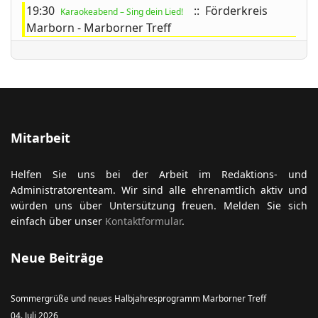
19:30
:: Förderkreis
Karaokeabend – Sing dein Lied!
Marborn - Marborner Treff
ort anzeigen
Mitarbeit
Helfen Sie uns bei der Arbeit im Redaktions- und
Administratorenteam. Wir sind alle ehrenamtlich aktiv und
würden uns über Untersützung freuen. Melden Sie sich
einfach über unser
Kontaktformular
.
Neue Beiträge
Sommergrüße und neues Halbjahresprogramm Marborner Treff
04. Juli 2026