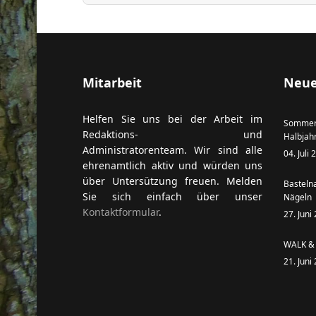
ort anzeigen
Mitarbeit
Neue
Helfen Sie uns bei der Arbeit im
Sommer
Redaktions- und
Halbjah
Administratorenteam. Wir sind alle
04. Juli
ehrenamtlich aktiv und würden uns
über Untersützung freuen. Melden
Basteln
Sie sich einfach über unser
Nägeln
Kontaktformular
.
27. Juni
WALK & 
21. Juni