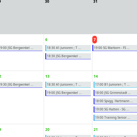
9
30
31
6
7
9:00 JSG Bergwinkel ...
18:30 A1-Junioren ; T ...
19:00 SG Marborn - FS ...
18:30 JSG Bergwinkel ...
2
13
14
9:30 JSG Bergwinkel ...
18:30 A1-Junioren ; T ...
17:00 B1-Junioren ; T ...
19:00 JSG Bergwinkel ...
18:00 JSG Grimmstadt ...
18:00 Spvgg. Hartmann ...
19:00 SG Hutten - SG ...
19:00 Training Senior ...
9
20
21