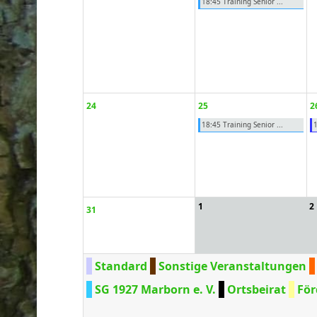
18:45 Training Senior ...
24
25
2
18:45 Training Senior ...
1
1
2
31
Standard
Sonstige Veranstaltungen
SG 1927 Marborn e. V.
Ortsbeirat
För