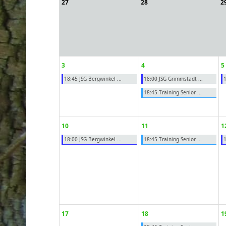
27
28
2
ort anzeigen
3
4
5
18:45 JSG Bergwinkel ...
18:00 JSG Grimmstadt ...
1
18:45 Training Senior ...
10
11
1
18:00 JSG Bergwinkel ...
18:45 Training Senior ...
1
17
18
1