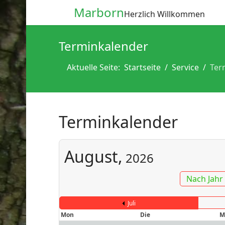
Marborn
Herzlich Willkommen
Terminkalender
Aktuelle Seite:
Startseite
Service
Ter
Terminkalender
August,
2026
Nach Jahr
Juli
Mon
Die
M