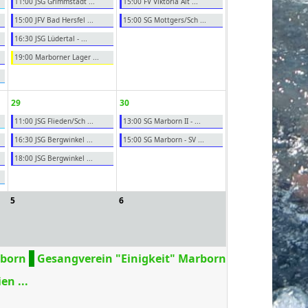
11:00 JSG Grimmstadt ...
15:00 FV Viktoria Alt ...
15:00 JFV Bad Hersfel ...
15:00 SG Mottgers/Sch ...
16:30 JSG Lüdertal - ...
19:00 Marborner Lager ...
29
30
11:00 JSG Flieden/Sch ...
13:00 SG Marborn II - ...
16:30 JSG Bergwinkel ...
15:00 SG Marborn - SV ...
18:00 JSG Bergwinkel ...
5
6
rborn
Gesangverein "Einigkeit" Marborn
en ...