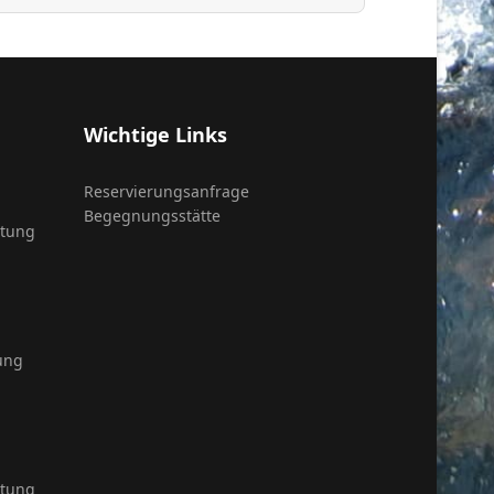
Wichtige Links
Reservierungsanfrage
Begegnungsstätte
itung
ung
itung