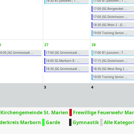
18:30 A1-Junioren ; T ...
17:00 B1-Junioren ; T ...
17:00 JSG Bergwinkel ...
17:00 JSG Distelrasen ...
18:30 JSG Rhön 2 - JS ...
19:00 Training Senior ...
6
27
28
8:00 JSG Grimmstadt ...
17:00 JSG Grimmstadt ...
17:00 B1-Junioren ; T ...
18:00 SG Marborn II - ...
17:15 JSG Distelrasen ...
18:30 JSG Grimmstadt ...
18:30 JSG West Ring 2 ...
19:00 Training Senior ...
3
4
Kirchengemeinde St. Marien
Frewillige Feuerwehr Ma
derkreis Marborn
Garde
Gymnastik
Alle Kategori