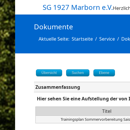
SG 1927 Marborn e.V.
Herzli
Dokumente
Aktuelle Seite:
Startseite
Service
Dok
Übersicht
Suchen
Ebene
Zusammenfassung
Hier sehen Sie eine Aufstellung der v
Titel
Trainingsplan Sommervorbereitung Sai