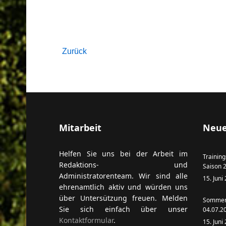
Captcha
*
Zurück
ort anzeigen
Mitarbeit
Neue
Helfen Sie uns bei der Arbeit im
Training
Redaktions- und
Saison 
Administratorenteam. Wir sind alle
15. Juni
ehrenamtlich aktiv und würden uns
über Untersützung freuen. Melden
Sommern
Sie sich einfach über unser
04.07.2
Kontaktformular
.
15. Juni