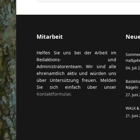
ort anzeigen
Mitarbeit
Neue
Helfen Sie uns bei der Arbeit im
Sommer
Redaktions- und
Halbjah
Administratorenteam. Wir sind alle
04. Juli
ehrenamtlich aktiv und würden uns
über Untersützung freuen. Melden
Basteln
Sie sich einfach über unser
Nägeln
Kontaktformular
.
27. Juni
WALK & 
21. Juni