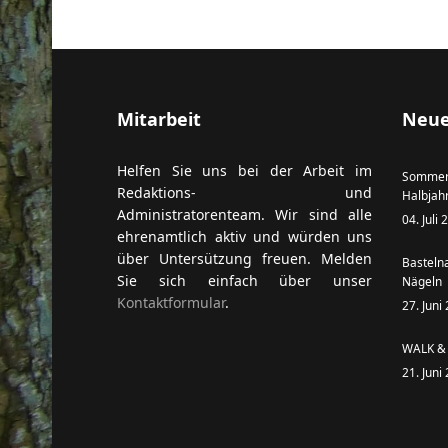
ort anzeigen
Mitarbeit
Neue
Helfen Sie uns bei der Arbeit im
Sommer
Redaktions- und
Halbjah
Administratorenteam. Wir sind alle
04. Juli
ehrenamtlich aktiv und würden uns
über Untersützung freuen. Melden
Basteln
Sie sich einfach über unser
Nägeln
Kontaktformular
.
27. Juni
WALK & 
21. Juni