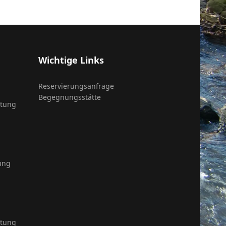
Wichtige Links
Reservierungsanfrage
Begegnungsstätte
itung
ung
itung