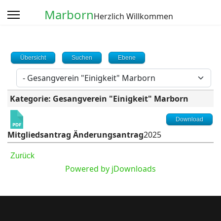
Marborn
Herzlich Willkommen
Übersicht
Suchen
Ebene
Kategorie: Gesangverein "Einigkeit" Marborn
Download
Mitgliedsantrag Änderungsantrag
2025
Zurück
Powered by jDownloads