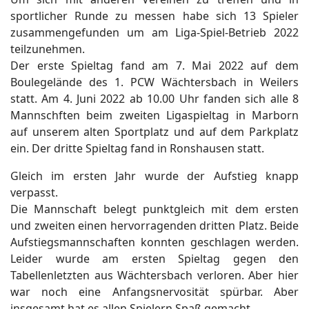
sportlicher Runde zu messen habe sich 13 Spieler
zusammengefunden um am Liga-Spiel-Betrieb 2022
teilzunehmen.
Der erste Spieltag fand am 7. Mai 2022 auf dem
Boulegelände des 1. PCW Wächtersbach in Weilers
statt. Am 4. Juni 2022 ab 10.00 Uhr fanden sich alle 8
ort anzeigen
Mannschften beim zweiten Ligaspieltag in Marborn
auf unserem alten Sportplatz und auf dem Parkplatz
ein. Der dritte Spieltag fand in Ronshausen statt.
Gleich im ersten Jahr wurde der Aufstieg knapp
verpasst.
Die Mannschaft belegt punktgleich mit dem ersten
und zweiten einen hervorragenden dritten Platz. Beide
Aufstiegsmannschaften konnten geschlagen werden.
Leider wurde am ersten Spieltag gegen den
Tabellenletzten aus Wächtersbach verloren. Aber hier
war noch eine Anfangsnervosität spürbar. Aber
insgesamt hat es allen Spielern Spaß gemacht.