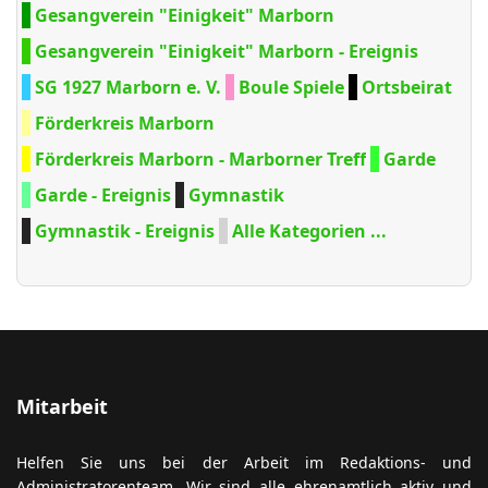
Gesangverein "Einigkeit" Marborn
Gesangverein "Einigkeit" Marborn - Ereignis
SG 1927 Marborn e. V.
Boule Spiele
Ortsbeirat
Förderkreis Marborn
Förderkreis Marborn - Marborner Treff
Garde
Garde - Ereignis
Gymnastik
Gymnastik - Ereignis
Alle Kategorien ...
Mitarbeit
Helfen Sie uns bei der Arbeit im Redaktions- und
Administratorenteam. Wir sind alle ehrenamtlich aktiv und