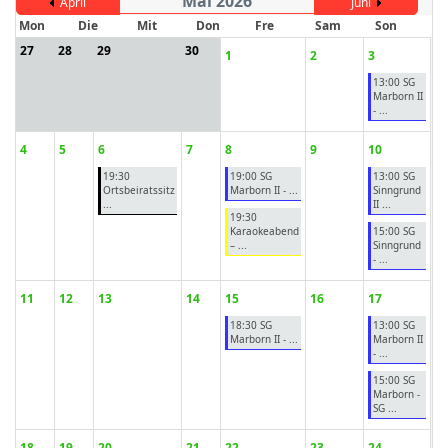
Mai 2026
April
Juni
Mon
Die
Mit
Don
Fre
Sam
Son
27
28
29
30
1
2
3
13:00 SG
ort anzeigen
Marborn II
- ...
4
5
6
7
8
9
10
19:30
19:00 SG
13:00 SG
Ortsbeiratssitz
Marborn II - ...
Sinngrund
...
II ...
19:30
Karaokeabend
15:00 SG
– ...
Sinngrund
- ...
11
12
13
14
15
16
17
18:30 SG
13:00 SG
Marborn II - ...
Marborn II
- ...
15:00 SG
Marborn -
SG ...
18
19
20
21
22
23
24