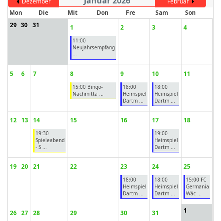
Januar 2026
Dezember
Februar
Mon
Die
Mit
Don
Fre
Sam
Son
29
30
31
1
2
3
4
11:00
ort anzeigen
Neujahrsempfang
...
5
6
7
8
9
10
11
15:00 Bingo-
18:00
18:00
Nachmitta ...
Heimspiel
Heimspiel
Dartm ...
Dartm ...
12
13
14
15
16
17
18
19:30
19:00
Spieleabend
Heimspiel
- S ...
Dartm ...
19
20
21
22
23
24
25
18:00
18:00
15:00 FC
Heimspiel
Heimspiel
Germania
Dartm ...
Dartm ...
Wäc ...
1
26
27
28
29
30
31