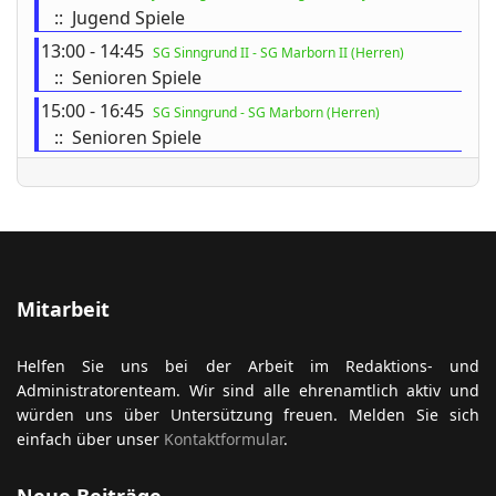
:: Jugend Spiele
13:00 - 14:45
SG Sinngrund II - SG Marborn II (Herren)
:: Senioren Spiele
ort anzeigen
15:00 - 16:45
SG Sinngrund - SG Marborn (Herren)
:: Senioren Spiele
Mitarbeit
Helfen Sie uns bei der Arbeit im Redaktions- und
Administratorenteam. Wir sind alle ehrenamtlich aktiv und
würden uns über Untersützung freuen. Melden Sie sich
einfach über unser
Kontaktformular
.