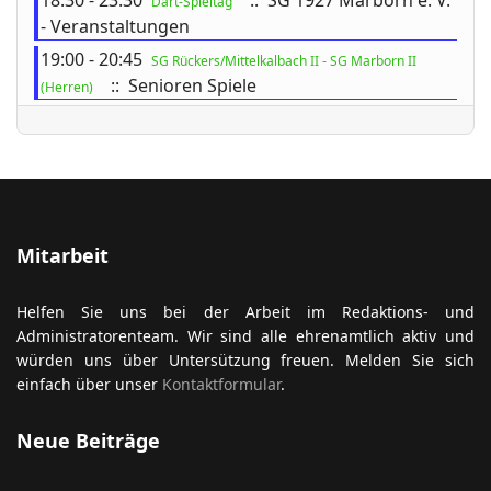
18:30 - 23:30
:: SG 1927 Marborn e. V.
Dart-Spieltag
- Veranstaltungen
19:00 - 20:45
SG Rückers/Mittelkalbach II - SG Marborn II
:: Senioren Spiele
(Herren)
ort anzeigen
Mitarbeit
Helfen Sie uns bei der Arbeit im Redaktions- und
Administratorenteam. Wir sind alle ehrenamtlich aktiv und
würden uns über Untersützung freuen. Melden Sie sich
einfach über unser
Kontaktformular
.
Neue Beiträge