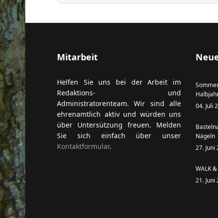
ort anzeigen
Mitarbeit
Neue
Helfen Sie uns bei der Arbeit im
Sommer
Redaktions- und
Halbjah
Administratorenteam. Wir sind alle
04. Juli
ehrenamtlich aktiv und würden uns
über Untersützung freuen. Melden
Basteln
Sie sich einfach über unser
Nägeln
Kontaktformular
.
27. Juni
WALK & 
21. Juni