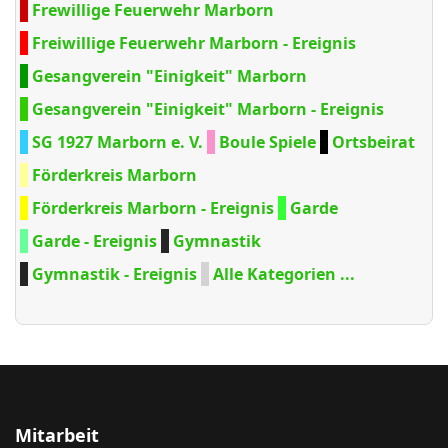
Frewillige Feuerwehr Marborn
Freiwillige Feuerwehr Marborn - Ereignis
Gesangverein "Einigkeit" Marborn
Gesangverein "Einigkeit" Marborn - Ereignis
SG 1927 Marborn e. V.
Boule Spiele
Ortsbeirat
Förderkreis Marborn
Förderkreis Marborn - Ereignis
Garde
Garde - Ereignis
Gymnastik
Gymnastik - Ereignis
Alle Kategorien ...
Mitarbeit