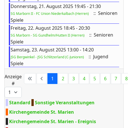
Donnerstag, 21. August 2025 19:45 - 21:30
:: Senioren
SG Marborn II - FC Union Niederkalbach (Herren)
Spiele
Freitag, 22. August 2025 18:45 - 20:30
:: Senioren
SG Marborn - SG Gundhelm/Hutten II (Herren)
Spiele
Samstag, 23. August 2025 13:00 - 14:20
:: Jugend
JSG Bergwinkel - JSG Schlitzerland (C-Junioren)
Spiele
Limite der Paginierungsliste
Anzeige
1
2
3
4
5
6
7
8
#
Standard
Sonstige Veranstaltungen
Kirchengemeinde St. Marien
Kirchengemeinde St. Marien - Ereignis