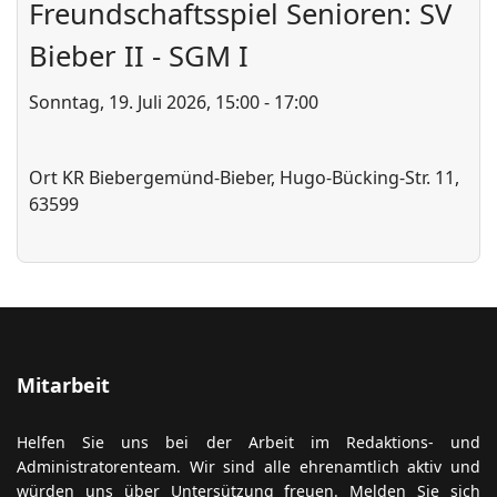
Freundschaftsspiel Senioren: SV
Bieber II - SGM I
ort anzeigen
Sonntag, 19. Juli 2026, 15:00 - 17:00
Ort
KR Biebergemünd-Bieber, Hugo-Bücking-Str. 11,
63599
Mitarbeit
Helfen Sie uns bei der Arbeit im Redaktions- und
Administratorenteam. Wir sind alle ehrenamtlich aktiv und
würden uns über Untersützung freuen. Melden Sie sich