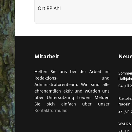
Ort
RP Ahl
ort anzeigen
Mitarbeit
Neue
Helfen Sie uns bei der Arbeit im
Sommer
Redaktions- und
Halbjah
Administratorenteam. Wir sind alle
04. Juli
ehrenamtlich aktiv und würden uns
über Untersützung freuen. Melden
Basteln
Sie sich einfach über unser
Nägeln
Kontaktformular
.
27. Juni
WALK & 
21. Juni