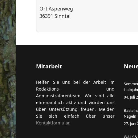
Ort
Aspenweg
36391 Sinntal
ort anzeigen
Mitarbeit
Neue
Helfen Sie uns bei der Arbeit im
Sommer
Redaktions- und
Halbjah
Administratorenteam. Wir sind alle
04. Juli
ehrenamtlich aktiv und würden uns
über Untersützung freuen. Melden
Basteln
Sie sich einfach über unser
Nägeln
Kontaktformular
.
27. Juni
WALK & 