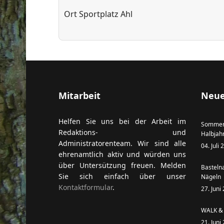
Ort
Sportplatz Ahl
ort anzeigen
Mitarbeit
Neue
Helfen Sie uns bei der Arbeit im
Sommer
Redaktions- und
Halbjah
Administratorenteam. Wir sind alle
04. Juli
ehrenamtlich aktiv und würden uns
über Untersützung freuen. Melden
Basteln
Sie sich einfach über unser
Nägeln
Kontaktformular
.
27. Juni
WALK & 
21. Juni