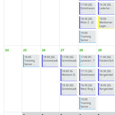
17:00 JSG
16:30 JSG
Distelrasen
Lüdertal -
...
...
18:30 JSG
19:00
Rhön 2 - JS
Marborner
...
Lager ...
19:00
Training
Senior ...
24
25
26
27
28
29
18:45
18:00 JSG
17:00 JSG
17:00 B1-
11:00 JSG
Training
Grimmstadt
Grimmstadt
Junioren ; T
Flieden/Sch
Senior ...
...
...
...
...
18:00 SG
17:15 JSG
16:30 JSG
Marborn II -
Distelrasen
Bergwinkel
...
...
...
18:30 JSG
18:30 JSG
18:00 JSG
Grimmstadt
West Ring 2
Bergwinkel
...
...
...
19:00
Training
Senior ...