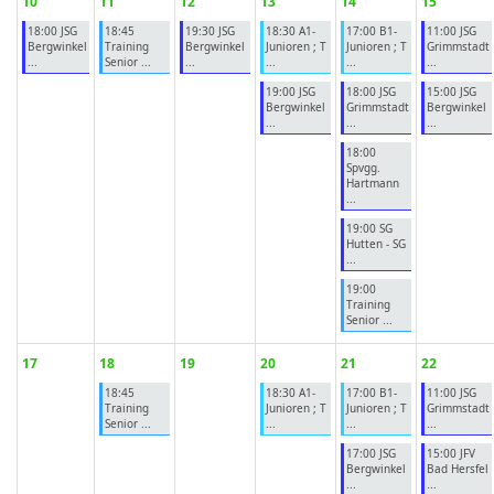
10
11
12
13
14
15
18:00 JSG
18:45
19:30 JSG
18:30 A1-
17:00 B1-
11:00 JSG
Bergwinkel
Training
Bergwinkel
Junioren ; T
Junioren ; T
Grimmstadt
...
Senior ...
...
...
...
...
19:00 JSG
18:00 JSG
15:00 JSG
Bergwinkel
Grimmstadt
Bergwinkel
...
...
...
18:00
Spvgg.
Hartmann
...
19:00 SG
Hutten - SG
...
19:00
Training
Senior ...
17
18
19
20
21
22
18:45
18:30 A1-
17:00 B1-
11:00 JSG
Training
Junioren ; T
Junioren ; T
Grimmstadt
Senior ...
...
...
...
17:00 JSG
15:00 JFV
Bergwinkel
Bad Hersfel
...
...