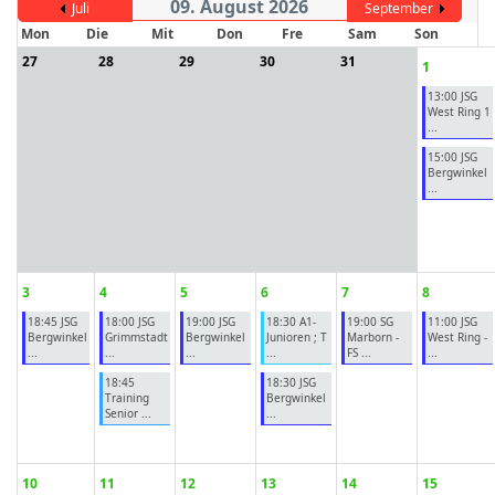
09. August 2026
Juli
September
Mon
Die
Mit
Don
Fre
Sam
Son
27
28
29
30
31
1
ort anzeigen
13:00 JSG
West Ring 1
...
15:00 JSG
Bergwinkel
...
3
4
5
6
7
8
18:45 JSG
18:00 JSG
19:00 JSG
18:30 A1-
19:00 SG
11:00 JSG
Bergwinkel
Grimmstadt
Bergwinkel
Junioren ; T
Marborn -
West Ring -
...
...
...
...
FS ...
...
18:45
18:30 JSG
Training
Bergwinkel
Senior ...
...
10
11
12
13
14
15