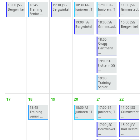
18:00 JSG
18:45
19:30 JSG
18:30 A1-
17:00 B1-
11:00 JSG
Bergwinkel
Training
Bergwinkel
Junioren ; T
Junioren ; T
Grimmstadt
...
Senior ...
...
...
...
...
19:00 JSG
18:00 JSG
15:00 JSG
Bergwinkel
Grimmstadt
Bergwinkel
...
...
...
18:00
Spvgg.
Hartmann
...
19:00 SG
Hutten - SG
...
19:00
Training
Senior ...
17
18
19
20
21
22
18:45
18:30 A1-
17:00 B1-
11:00 JSG
Training
Junioren ; T
Junioren ; T
Grimmstadt
Senior ...
...
...
...
17:00 JSG
15:00 JFV
Bergwinkel
Bad Hersfel
...
...