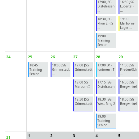
17:00 JSG
16:30 JSG
Distelrasen
Lüdertal -
...
...
18:30 JSG
19:00
Rhön 2 - JS
Marborner
...
Lager ...
19:00
Training
Senior ...
24
25
26
27
28
29
18:45
18:00 JSG
17:00 JSG
17:00 B1-
11:00 JSG
Training
Grimmstadt
Grimmstadt
Junioren ; T
Flieden/Sch
Senior ...
...
...
...
...
18:00 SG
17:15 JSG
16:30 JSG
Marborn II -
Distelrasen
Bergwinkel
...
...
...
18:30 JSG
18:30 JSG
18:00 JSG
Grimmstadt
West Ring 2
Bergwinkel
...
...
...
19:00
Training
Senior ...
1
2
3
4
5
31